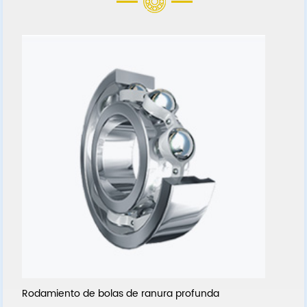
e
Rodamiento de bolas de ranura profunda
C