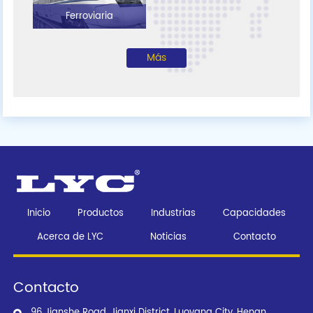
Ferroviaria
Más
Inicio
Productos
Industrias
Capacidades
Acerca de LYC
Noticias
Contacto
Contacto
96 Jianshe Road, Jianxi District, Luoyang City, Henan